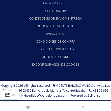
CATÁLOGOS PDF
SOBRE NOSOTROS
CONDICIONES DE ENVÍO Y ENTREGA
POLÍTICA DE DEVOLUCIONES
AVISO LEGAL
CONDICIONES DE COMPRA
POLÍTICA DE PRIVACIDAD
POLÍTICA DE COOKIES
CONFIGURACIÓN DE COOKIES
Copyright 2026. All rights reserved
VICENTE BARCELÓ VAÑÓ S.L.,
Avda.Les
Molines nº 36 03450 Banyeres de Mariola (Alicante) España
+34 96 656
ES
73 75
pedidos@barcelohogar.com
|
Powered by Sellforge