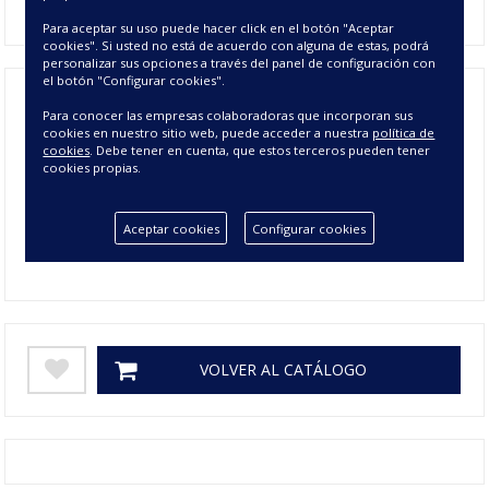
Para aceptar su uso puede hacer click en el botón "Aceptar
cookies". Si usted no está de acuerdo con alguna de estas, podrá
personalizar sus opciones a través del panel de configuración con
el botón "Configurar cookies".
Para conocer las empresas colaboradoras que incorporan sus
Composición
80% ALGODÓN 20% POLIESTER
cookies en nuestro sitio web, puede acceder a nuestra
política de
cookies
. Debe tener en cuenta, que estos terceros pueden tener
Tamaño
90x180 cms
cookies propias.
Colores
AZUL, BEIGE, KAKI, LILA
Aceptar cookies
Configurar cookies
Gramage
250
VOLVER AL CATÁLOGO