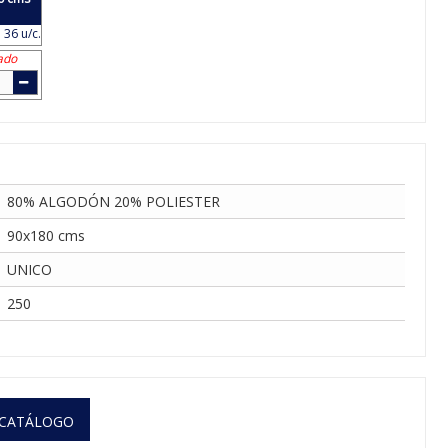
 36 u/c.
ado
80% ALGODÓN 20% POLIESTER
90x180 cms
UNICO
250
 CATÁLOGO