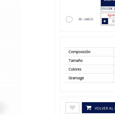
550.00€ |
Agot
00 - UNICO
Composición
Tamaño
Colores
Gramage
VOLVER AL