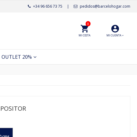
+34 96 656 73 75
|
pedidos@barcelohogar.com
0
MI CESTA
MI CUENTA
OUTLET 20%
XPOSITOR
0 cms