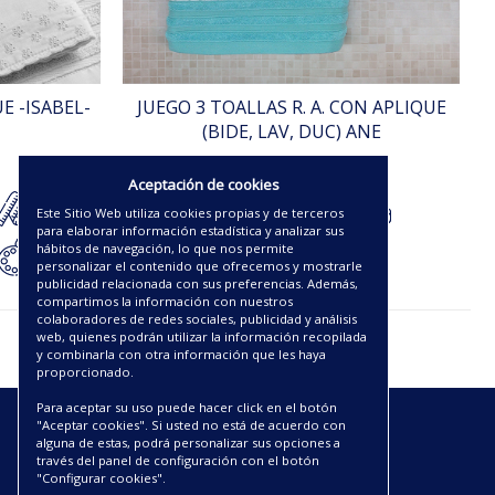
E -ISABEL-
JUEGO 3 TOALLAS R. A. CON APLIQUE
(BIDE, LAV, DUC) ANE
37.50€
Aceptación de cookies
Este Sitio Web utiliza cookies propias y de terceros
para elaborar información estadística y analizar sus
hábitos de navegación, lo que nos permite
personalizar el contenido que ofrecemos y mostrarle
publicidad relacionada con sus preferencias. Además,
compartimos la información con nuestros
colaboradores de redes sociales, publicidad y análisis
web, quienes podrán utilizar la información recopilada
y combinarla con otra información que les haya
proporcionado.
Para aceptar su uso puede hacer click en el botón
"Aceptar cookies". Si usted no está de acuerdo con
ENLACES
alguna de estas, podrá personalizar sus opciones a
través del panel de configuración con el botón
"Configurar cookies".
CATÁLOGOS PDF