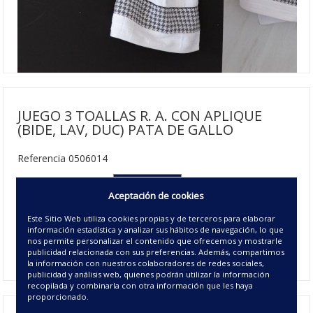
JUEGO 3 TOALLAS R. A. CON APLIQUE
(BIDE, LAV, DUC) PATA DE GALLO
Referencia 0506014
JGO. 3 TOALLAS
Aceptación de cookies
(B,L,D)
37.50€ | 10 u/c.
Este Sitio Web utiliza cookies propias y de terceros para elaborar
información estadística y analizar sus hábitos de navegación, lo que
Disponible
nos permite personalizar el contenido que ofrecemos y mostrarle
22 - NEGRO
publicidad relacionada con sus preferencias. Además, compartimos
la información con nuestros colaboradores de redes sociales,
publicidad y análisis web, quienes podrán utilizar la información
recopilada y combinarla con otra información que les haya
proporcionado.