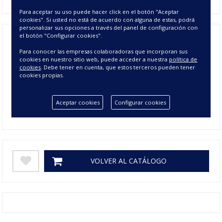
Para aceptar su uso puede hacer click en el botón "Aceptar
cookies". Si usted no está de acuerdo con alguna de estas, podrá
personalizar sus opciones a través del panel de configuración con
el botón "Configurar cookies".
Para conocer las empresas colaboradoras que incorporan sus
Composición
100% ALGODÓN
cookies en nuestro sitio web, puede acceder a nuestra
política de
cookies
. Debe tener en cuenta, que estos terceros pueden tener
Tamaño
JGO. 3 TOALLAS (B, L, D)
cookies propias.
Colores
AGUAMARINA, LILA
Aceptar cookies
Configurar cookies
Gramage
0,5
VOLVER AL CATÁLOGO