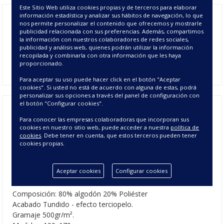
Este Sitio Web utiliza cookies propias y de terceros para elaborar
información estadística y analizar sus hábitos de navegación, lo que
Disfruta de la playa o la piscina sobre la suavidad de la
toalla
nos permite personalizar el contenido que ofrecemos y mostrarle
de playa Zapatillas
, gracias a su tejido tundido aterciopelado.
publicidad relacionada con sus preferencias. Además, compartimos
la información con nuestros colaboradores de redes sociales,
Sencilla
toalla de playa
en color azul marino que tiene como
publicidad y análisis web, quienes podrán utilizar la información
estampado la imagen de unas zapatillas urbana, la hacen
recopilada y combinarla con otra información que les haya
ideal para todo tipo de personas.
proporcionado.
Para aceptar su uso puede hacer click en el botón "Aceptar
cookies". Si usted no está de acuerdo con alguna de estas, podrá
personalizar sus opciones a través del panel de configuración con
el botón "Configurar cookies".
Para conocer las empresas colaboradoras que incorporan sus
Toalla Playa Zapatillas - Toallas de
cookies en nuestro sitio web, puede acceder a nuestra
política de
cookies
. Debe tener en cuenta, que estos terceros pueden tener
Playa Estampadas
cookies propias.
CARACTERÍSTICAS DE LA TOALLA DE
Aceptar cookies
Configurar cookies
PLAYA ZAPATILLAS
Composición: 80% algodón 20% Poliéster
Acabado Tundido - efecto terciopelo.
Gramaje 500gr/m².