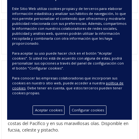
Este Sitio Web utiliza cookies propias y de terceros para elaborar
información estadística y analizar sus hábitos de navegación, lo que
nos permite personalizar el contenido que ofrecemos y mostrarle
publicidad relacionada con sus preferencias. Además, compartimos
la información con nuestros colaboradores de redes sociales,
publicidad y análisis web, quienes podrán utilizar la información
recopilada y combinarla con otra información que les haya
proporcionado.
Para aceptar su uso puede hacer click en el botón "Aceptar
cookies". Si usted no está de acuerdo con alguna de estas, podrá
personalizar sus opciones a través del panel de configuración con
el botón "Configurar cookies".
Toalla de Playa Pacific - Toallas de Playa
Para conocer las empresas colaboradoras que incorporan sus
cookies en nuestro sitio web, puede acceder a nuestra
política de
Outlet
cookies
. Debe tener en cuenta, que estos terceros pueden tener
cookies propias.
Disfruta de la playa o la piscina sobre la suavidad de la toalla
de playa del modelo Pacific, gracias a su tejido tundido
Aceptar cookies
Configurar cookies
aterciopelado. Toalla de estampado surfero inspirada en las
costas del Pacífico y en sus maravillosas olas. Disponible en
fucsia, celeste y pistacho.