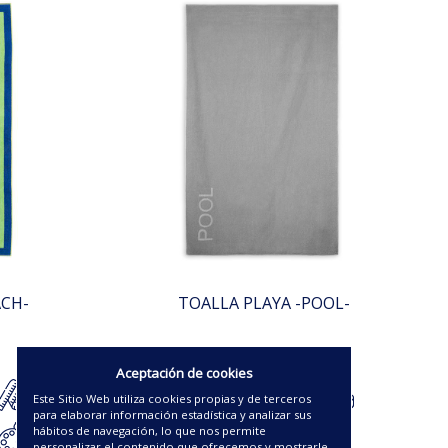
ACH-
TOALLA PLAYA -POOL-
19.63€
Aceptación de cookies
Este Sitio Web utiliza cookies propias y de terceros
para elaborar información estadística y analizar sus
hábitos de navegación, lo que nos permite
personalizar el contenido que ofrecemos y mostrarle