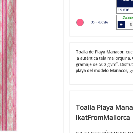
19.63€ | 
Dispon
35 - FUCSIA
Toalla de Playa Manacor
, cu
la auténtica tela mallorquina
gramaje de 500 gr/m². Disfruta
playa del modelo Manacor
, g
Toalla Playa Manac
IkatFromMallorca