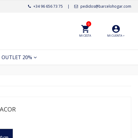
+34 96 656 73 75
|
pedidos@barcelohogar.com
0
MI CESTA
MI CUENTA
OUTLET 20%
NACOR
0 cm