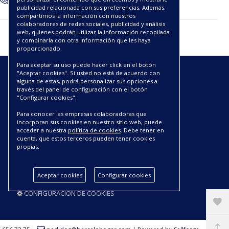
publicidad relacionada con sus preferencias. Además,
compartimos la información con nuestros
colaboradores de redes sociales, publicidad y análisis
web, quienes podrán utilizar la información recopilada
y combinarla con otra información que les haya
proporcionado.
Para aceptar su uso puede hacer click en el botón
"Aceptar cookies". Si usted no está de acuerdo con
ENLACES
alguna de estas, podrá personalizar sus opciones a
través del panel de configuración con el botón
"Configurar cookies".
CATÁLOGOS PDF
SOBRE NOSOTROS
Para conocer las empresas colaboradoras que
CONDICIONES DE ENVÍO Y ENTREGA
incorporan sus cookies en nuestro sitio web, puede
acceder a nuestra
política de cookies
. Debe tener en
POLÍTICA DE DEVOLUCIONES
cuenta, que estos terceros pueden tener cookies
AVISO LEGAL
propias.
CONDICIONES DE COMPRA
POLÍTICA DE PRIVACIDAD
Aceptar cookies
Configurar cookies
POLÍTICA DE COOKIES
CONFIGURACIÓN DE COOKIES