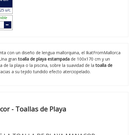
25 u/c.
ible
enta con un diseño de lengua mallorquina, el IkatFromMallorca
. Una gran
toalla de playa estampada
de 100x170 cm y un
 de la playa o la piscina, sobre la suavidad de la
toalla de
racias a su tejido tundido efecto aterciopelado.
or - Toallas de Playa