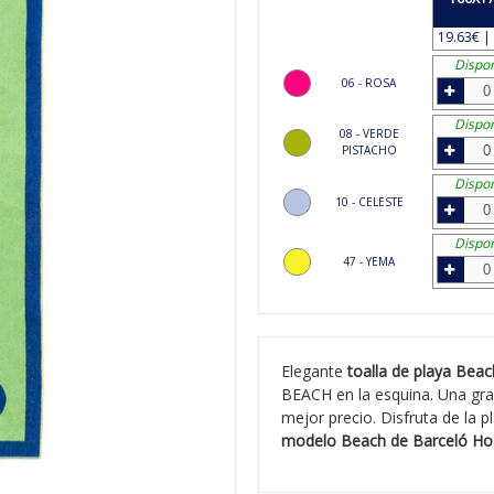
19.63€ | 
Dispon
06 - ROSA
Dispon
08 - VERDE
PISTACHO
Dispon
10 - CELESTE
Dispon
47 - YEMA
Elegante
toalla de playa Beac
BEACH en la esquina. Una gra
mejor precio. Disfruta de la p
modelo Beach de Barceló Ho