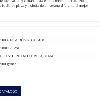
de fabricación y cuidan hasta el más mínimo detalle. No
 toalla de playa y disfruta de un verano diferente al mejor
100% ALGODÓN RECICLADO
100X170 cm
CELESTE, PISTACHO, ROSA, YEMA
500 gr/m2
 CATÁLOGO