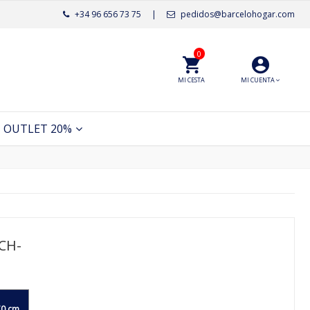
+34 96 656 73 75
|
pedidos@barcelohogar.com
0
MI CESTA
MI CUENTA
OUTLET 20%
CH-
0 cm