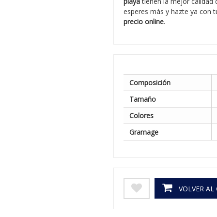
playa
tienen la mejor calidad 
esperes más y hazte ya con tu
precio online
.
Composición
Tamaño
Colores
Gramage
VOLVER AL