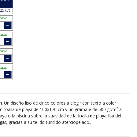
25 u/c.
ible
ible
ible
ible
h
. Un diseño liso de cinco colores a elegir con texto a color
n toalla de playa de 100x170 cm y un gramaje de 500 gr/m² al
laya o la piscina sobre la suavidad de la
toalla de playa lisa del
gar
, gracias a su tejido tundido aterciopelado..