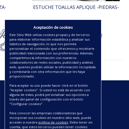
ZA-
ESTUCHE TOALLAS APLIQUE -PIEDRAS-
37.50€
Aceptación de cookies
Este Sitio Web utiliza cookies propias y de terceros
para elaborar información estadística y analizar sus
hábitos de navegación, lo que nos permite
personalizar el contenido que ofrecemos y mostrarle
publicidad relacionada con sus preferencias. Además,
compartimos la información con nuestros
colaboradores de redes sociales, publicidad y análisis
web, quienes podrán utilizar la información recopilada
y combinarla con otra información que les haya
proporcionado.
Para aceptar su uso puede hacer click en el botón
"Aceptar cookies". Si usted no está de acuerdo con
ENLACES
alguna de estas, podrá personalizar sus opciones a
través del panel de configuración con el botón
"Configurar cookies".
CATÁLOGOS PDF
SOBRE NOSOTROS
Para conocer las empresas colaboradoras que
CONDICIONES DE ENVÍO Y ENTREGA
incorporan sus cookies en nuestro sitio web, puede
acceder a nuestra
política de cookies
. Debe tener en
POLÍTICA DE DEVOLUCIONES
cuenta, que estos terceros pueden tener cookies