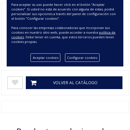
Para aceptar su uso puede hacer click en el botón "Aceptar
cookies". Si usted no está de acuerdo con alguna de estas, podrá
personalizar sus opciones a través del panel de configuración con
el botón "Configurar cookies".
Composición
20% LINO 80% POLIESTER
Para conocer las empresas colaboradoras que incorporan sus
Tamaño
300 cms
cookies en nuestro sitio web, puede acceder a nuestra
política de
cookies
. Debe tener en cuenta, que estos terceros pueden tener
Colores
BLANCO, CREMA
cookies propias.
Gramage
100
Aceptar cookies
Configurar cookies
VOLVER AL CATÁLOGO