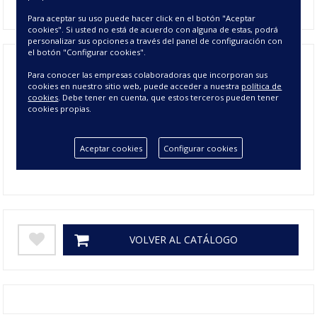
Para aceptar su uso puede hacer click en el botón "Aceptar
cookies". Si usted no está de acuerdo con alguna de estas, podrá
personalizar sus opciones a través del panel de configuración con
el botón "Configurar cookies".
Para conocer las empresas colaboradoras que incorporan sus
Composición
40% ALGODÓN 40% POLIÉSTER 20%
cookies en nuestro sitio web, puede acceder a nuestra
política de
cookies
. Debe tener en cuenta, que estos terceros pueden tener
Tamaño
300 cms
cookies propias.
Colores
BEIGE, BLANCO, PERLA
Aceptar cookies
Configurar cookies
Gramage
250
VOLVER AL CATÁLOGO