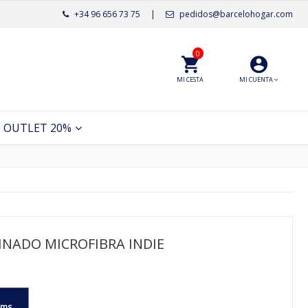
+34 96 656 73 75
|
pedidos@barcelohogar.com
0
MI CESTA
MI CUENTA
OUTLET 20%
INADO MICROFIBRA INDIE
cms