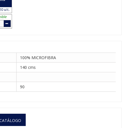
20 u/c.
ible
100% MICROFIBRA
140 cms
90
 CATÁLOGO