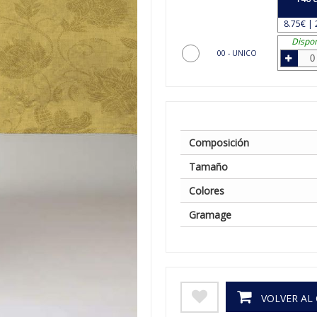
8.75€ | 
Dispon
00 - UNICO
Composición
Tamaño
Colores
Gramage
VOLVER AL