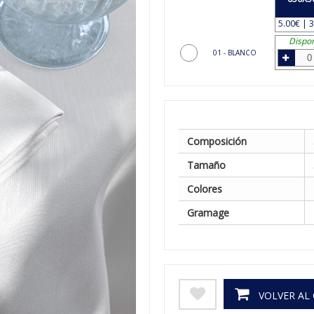
5.00€ | 3
Dispon
01 - BLANCO
Composición
Tamaño
Colores
Gramage
VOLVER AL