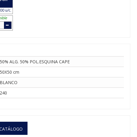
00 u/c.
ible
50% ALG. 50% POL.ESQUINA CAPE
50X50 cm
BLANCO
240
 CATÁLOGO