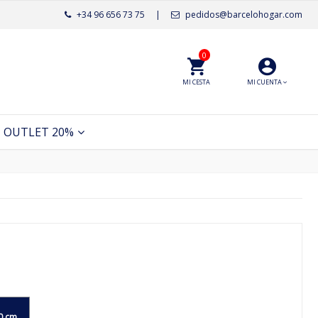
+34 96 656 73 75
|
pedidos@barcelohogar.com
0
MI CESTA
MI CUENTA
OUTLET 20%
0 cm