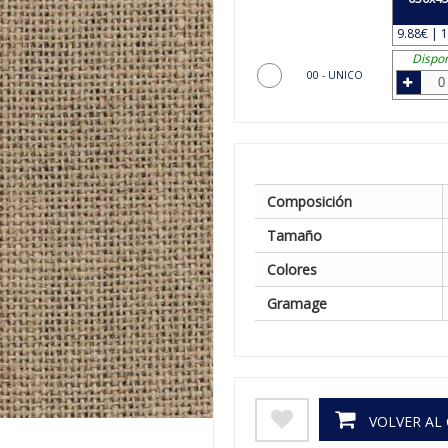
9.88€ | 1
Dispon
00 - UNICO
Composición
Tamaño
Colores
Gramage
VOLVER AL