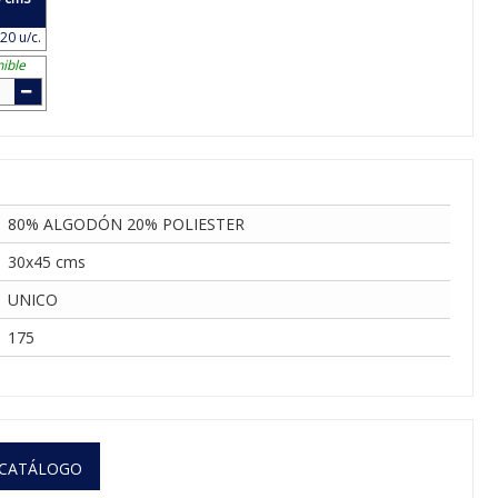
20 u/c.
ible
80% ALGODÓN 20% POLIESTER
30x45 cms
UNICO
175
 CATÁLOGO