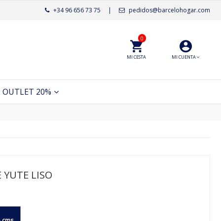
+34 96 656 73 75
|
pedidos@barcelohogar.com
0
MI CESTA
MI CUENTA
OUTLET 20%
 YUTE LISO
 cms