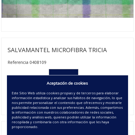
SALVAMANTEL MICROFIBRA TRICIA
Referencia 0408109
030x45 cms
Aceptación de cookies
3.75€ | 120 u/c.
Este Sitio Web utiliza cookies propias y de terceros para elaborar
Disponible
información estadística y analizar sus hábitos de navegación, lo que
00 - UNICO
nos permite personalizar el contenido que ofrecemos y mostrarle
publicidad relacionada con sus preferencias. Además, compartimos
la información con nuestros colaboradores de redes sociales,
publicidad y análisis web, quienes podrán utilizar la información
recopilada y combinarla con otra información que les haya
proporcionado.