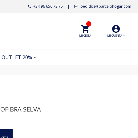
+34 96 656 73 75
|
pedidos@barcelohogar.com
0
MI CESTA
MI CUENTA
OUTLET 20%
OFIBRA SELVA
 cms