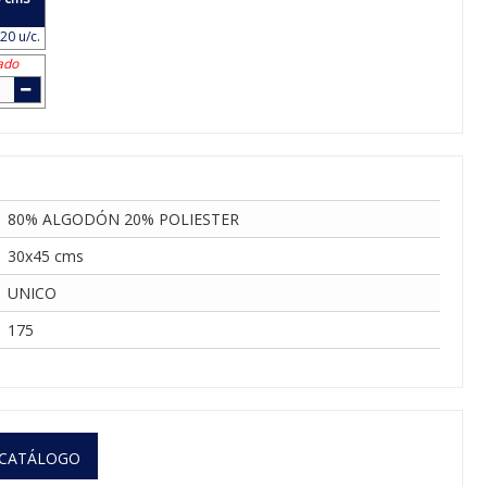
20 u/c.
ado
80% ALGODÓN 20% POLIESTER
30x45 cms
UNICO
175
 CATÁLOGO