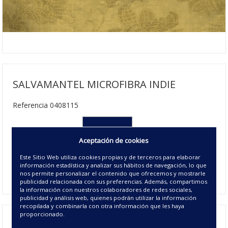
SALVAMANTEL MICROFIBRA INDIE
Referencia 0408115
030x45 cms
Aceptación de cookies
3.75€ | 120 u/c.
Este Sitio Web utiliza cookies propias y de terceros para elaborar
Agotado
información estadística y analizar sus hábitos de navegación, lo que
00 - UNICO
nos permite personalizar el contenido que ofrecemos y mostrarle
publicidad relacionada con sus preferencias. Además, compartimos
la información con nuestros colaboradores de redes sociales,
publicidad y análisis web, quienes podrán utilizar la información
recopilada y combinarla con otra información que les haya
proporcionado.