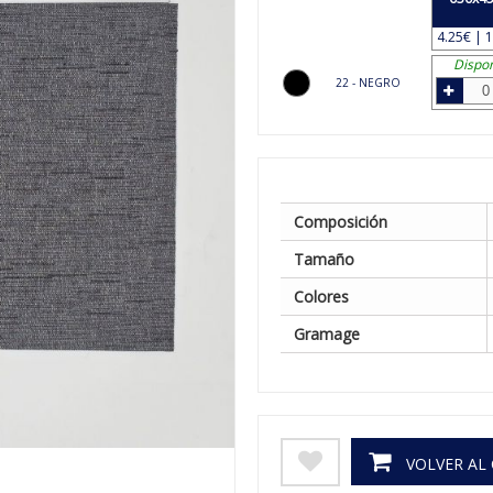
4.25€ | 1
Dispon
22 - NEGRO
Composición
Tamaño
Colores
Gramage
VOLVER AL