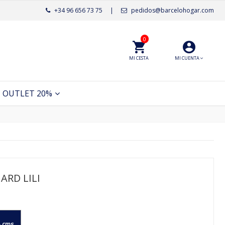
+34 96 656 73 75
|
pedidos@barcelohogar.com
0
MI CESTA
MI CUENTA
OUTLET 20%
ARD LILI
 cms