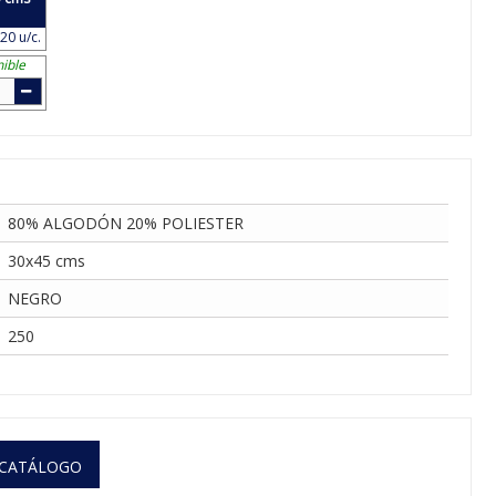
20 u/c.
ible
80% ALGODÓN 20% POLIESTER
30x45 cms
NEGRO
250
 CATÁLOGO