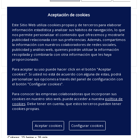
Aceptación de cookies
Juego de sábana de franela Leopard,
presenta dibujo de piel
Este Sitio Web utiliza cookies propias y de terceros para elaborar
información estadística y analizar sus hábitos de navegación, lo que
de Leopardo en almohada y sábana encimera y bajera lisa al
nos permite personalizar el contenido que ofrecemos y mostrarle
tono, disponible en dos colores y siete medidas de cama,
publicidad relacionada con sus preferencias. Además, compartimos
fabricadas en 90% algodón y 10% poliéster. Son
sábanas
la información con nuestros colaboradores de redes sociales,
publicidad y análisis web, quienes podrán utilizar la información
térmicas muy calentitas para el invierno
por lo que son la
recopilada y combinarla con otra información que les haya
apuesta perfecta para las frías noches de invierno.
proporcionado.
Para aceptar su uso puede hacer click en el botón "Aceptar
cookies". Si usted no está de acuerdo con alguna de estas, podrá
personalizar sus opciones a través del panel de configuración con
el botón "Configurar cookies".
Juego de Sábana de Franela Leopard -
Para conocer las empresas colaboradoras que incorporan sus
Juego Sábanas Franela 150
cookies en nuestro sitio web, puede acceder a nuestra
política de
cookies
. Debe tener en cuenta, que estos terceros pueden tener
cookies propias.
Características del Juego de Sábana
Franela Leopard
Aceptar cookies
Configurar cookies
Composición: 90% algodón / 10% Poliéster.
Colores: 15 beige y 26 gris.