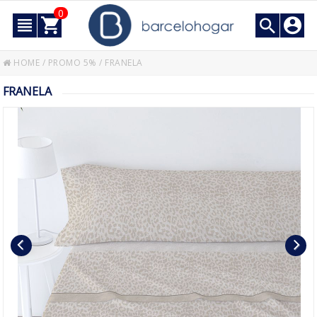
0
HOME
/
PROMO 5%
/
FRANELA
FRANELA