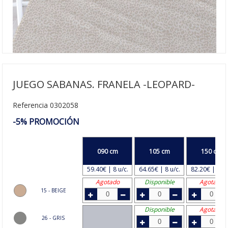
JUEGO SABANAS. FRANELA -LEOPARD-
Referencia 0302058
-5% PROMOCIÓN
090 cm
105 cm
150 cm
59.40€ | 8 u/c.
64.65€ | 8 u/c.
82.20€ | 6 u/
Agotado
Disponible
Agotado
15 - BEIGE
Disponible
Agotado
26 - GRIS