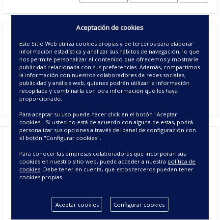
Aceptación de cookies
El
juego de sábanas de franela Celín
, fabricadas en 90%
Este Sitio Web utiliza cookies propias y de terceros para elaborar
Algodón 10% poliéster. Están disponibles en colores azul o
información estadística y analizar sus hábitos de navegación, lo que
verde. Incluye, una sábana bajera en color liso, una sábana
nos permite personalizar el contenido que ofrecemos y mostrarle
publicidad relacionada con sus preferencias. Además, compartimos
encimera estampada con dibujo floral y una o dos fundas de
la información con nuestros colaboradores de redes sociales,
almohada estampada. En medidas de 90, 105, 135. 150, 160,
publicidad y análisis web, quienes podrán utilizar la información
180 y 200 cm. Unas
para las noches
recopilada y combinarla con otra información que les haya
sábanas de franela calentitas
proporcionado.
de invierno.
Para aceptar su uso puede hacer click en el botón "Aceptar
cookies". Si usted no está de acuerdo con alguna de estas, podrá
personalizar sus opciones a través del panel de configuración con
el botón "Configurar cookies".
Juego de Sábana de Franela Celín -
Para conocer las empresas colaboradoras que incorporan sus
cookies en nuestro sitio web, puede acceder a nuestra
política de
Sábanas de Franela Flores
cookies
. Debe tener en cuenta, que estos terceros pueden tener
cookies propias.
Características del Juego de Sábana
Franela Celín
Aceptar cookies
Configurar cookies