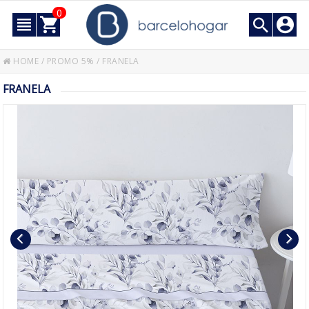
0
HOME
/
PROMO 5%
/
FRANELA
FRANELA