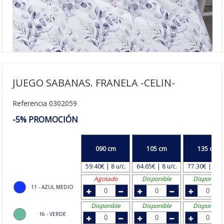
JUEGO SABANAS. FRANELA -CELIN-
Referencia 0302059
-5% PROMOCIÓN
090 cm
105 cm
135 cm
59.40€ | 8 u/c.
64.65€ | 8 u/c.
77.30€ | 6 u/
Agotado
Disponible
Disponible
11 - AZUL MEDIO
Disponible
Disponible
Disponible
16 - VERDE