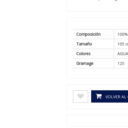
Composición
100%
Tamaño
105 c
Colores
AGUA
Gramage
125
VOLVER AL