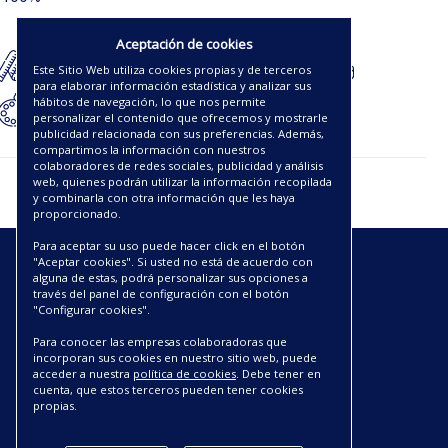
20.63€
Aceptación de cookies
Este Sitio Web utiliza cookies propias y de terceros
para elaborar información estadística y analizar sus
hábitos de navegación, lo que nos permite
personalizar el contenido que ofrecemos y mostrarle
publicidad relacionada con sus preferencias. Además,
compartimos la información con nuestros
colaboradores de redes sociales, publicidad y análisis
web, quienes podrán utilizar la información recopilada
y combinarla con otra información que les haya
proporcionado.
Para aceptar su uso puede hacer click en el botón
"Aceptar cookies". Si usted no está de acuerdo con
ENLACES
alguna de estas, podrá personalizar sus opciones a
través del panel de configuración con el botón
"Configurar cookies".
CATÁLOGOS PDF
SOBRE NOSOTROS
Para conocer las empresas colaboradoras que
CONDICIONES DE ENVÍO Y ENTREGA
incorporan sus cookies en nuestro sitio web, puede
acceder a nuestra
política de cookies
. Debe tener en
POLÍTICA DE DEVOLUCIONES
cuenta, que estos terceros pueden tener cookies
AVISO LEGAL
propias.
CONDICIONES DE COMPRA