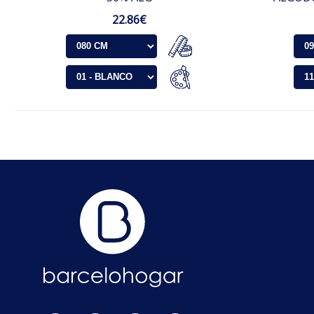
22.86€