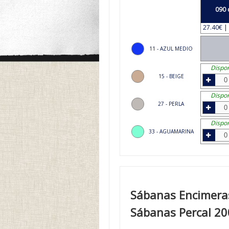
090 
27.40€ | 
11 - AZUL MEDIO
Dispon
15 - BEIGE
Dispon
27 - PERLA
Dispon
33 - AGUAMARINA
Sábanas Encimeras
Sábanas Percal 20