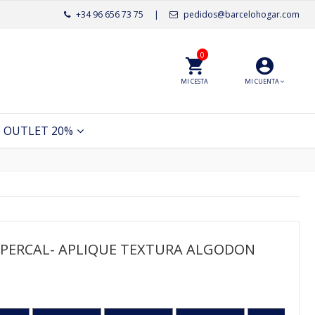
+34 96 656 73 75
|
pedidos@barcelohogar.com
0
MI CESTA
MI CUENTA
OUTLET 20%
-PERCAL- APLIQUE TEXTURA ALGODON