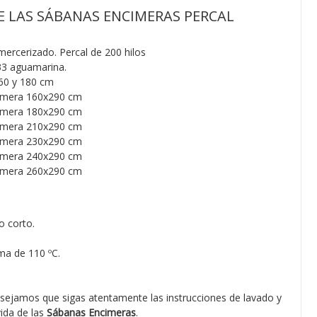
E LAS SÁBANAS ENCIMERAS PERCAL
rcerizado. Percal de 200 hilos
 33 aguamarina.
160 y 180 cm
ra 160x290 cm
ra 180x290 cm
ra 210x290 cm
ra 230x290 cm
ra 240x290 cm
ra 260x290 cm
o corto.
ma de 110 ºC.
sejamos que sigas atentamente las instrucciones de lavado y
vida de las
Sábanas Encimeras
.