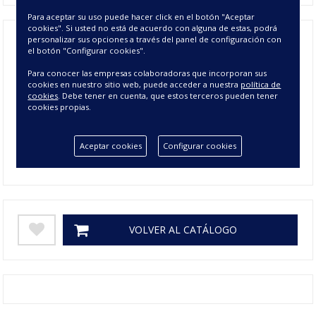
Para aceptar su uso puede hacer click en el botón "Aceptar
cookies". Si usted no está de acuerdo con alguna de estas, podrá
personalizar sus opciones a través del panel de configuración con
el botón "Configurar cookies".
Composición
100% ALGODÓN
Para conocer las empresas colaboradoras que incorporan sus
105 cm, 135 cm, 150 cm, 180 cm, 90
cookies en nuestro sitio web, puede acceder a nuestra
política de
Tamaño
cookies
. Debe tener en cuenta, que estos terceros pueden tener
cm
cookies propias.
Colores
AZUL, VERDE
Aceptar cookies
Configurar cookies
Gramage
125
VOLVER AL CATÁLOGO