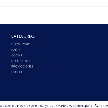
CATEGORIAS
DORMITORIO
BAÑO
COCINA
DECORACIÓN
PROMOCIONES
OUTLET
Avda.Les Molines nº 36 03450 Banyeres de Mariola (Alicante) España
+34 96