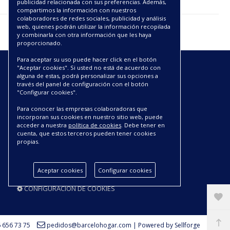
publicidad relacionada con sus preferencias. Además,
compartimos la información con nuestros
colaboradores de redes sociales, publicidad y análisis
web, quienes podrán utilizar la información recopilada
y combinarla con otra información que les haya
proporcionado.
Para aceptar su uso puede hacer click en el botón
"Aceptar cookies". Si usted no está de acuerdo con
ENLACES
alguna de estas, podrá personalizar sus opciones a
través del panel de configuración con el botón
"Configurar cookies".
CATÁLOGOS PDF
SOBRE NOSOTROS
Para conocer las empresas colaboradoras que
CONDICIONES DE ENVÍO Y ENTREGA
incorporan sus cookies en nuestro sitio web, puede
acceder a nuestra
política de cookies
. Debe tener en
POLÍTICA DE DEVOLUCIONES
cuenta, que estos terceros pueden tener cookies
AVISO LEGAL
propias.
CONDICIONES DE COMPRA
POLÍTICA DE PRIVACIDAD
Aceptar cookies
Configurar cookies
POLÍTICA DE COOKIES
CONFIGURACIÓN DE COOKIES
 656 73 75
pedidos@barcelohogar.com
|
Powered by Sellforge