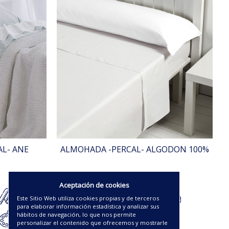
AL- ANE
ALMOHADA -PERCAL- ALGODON 100%
%
9.00€
Aceptación de cookies
Este Sitio Web utiliza cookies propias y de terceros
para elaborar información estadística y analizar sus
hábitos de navegación, lo que nos permite
personalizar el contenido que ofrecemos y mostrarle