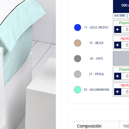
090 
64.98€ | 
Dispon
11 - AZUL MEDIO
Agot
15 - BEIGE
26 - GRIS
Dispon
27 - PERLA
Agot
33 - AGUAMARINA
Composición
10