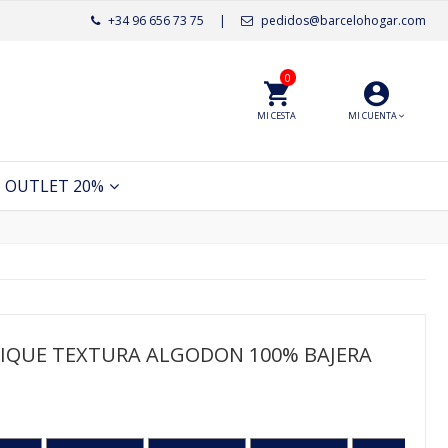
+34 96 656 73 75
|
pedidos@barcelohogar.com
0
MI CESTA
MI CUENTA
OUTLET 20%
LIQUE TEXTURA ALGODON 100% BAJERA