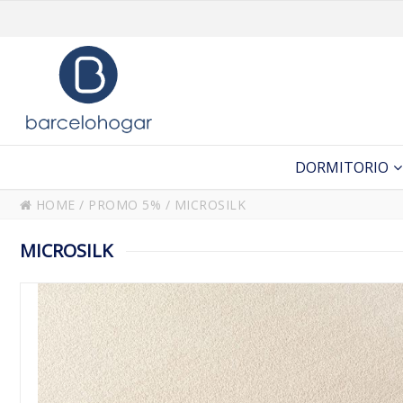
DORMITORIO
HOME
/
PROMO 5%
/
MICROSILK
MICROSILK