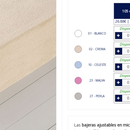
105 
26.88€ | 
Dispon
01 - BLANCO
Dispon
02 - CREMA
Dispon
10 - CELESTE
Dispon
23 - MALVA
Dispon
27 - PERLA
Las
bajeras ajustables en mic