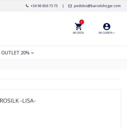
+34 96 656 73 75
|
pedidos@barcelohogar.com
0
MI CESTA
MI CUENTA
OUTLET 20%
OSILK -LISA-