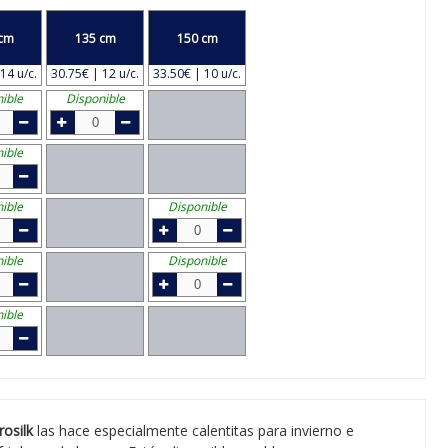
cm
135 cm
150 cm
14 u/c.
30.75€ | 12 u/c.
33.50€ | 10 u/c.
ible
Disponible
ible
ible
Disponible
ible
Disponible
ible
rosilk
las hace especialmente calentitas para invierno e