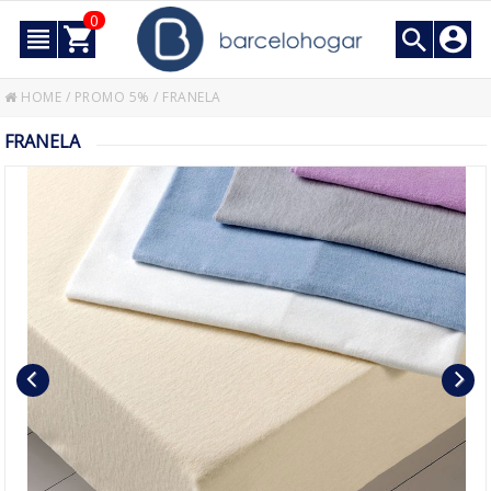
0
HOME
/
PROMO 5%
/
FRANELA
FRANELA