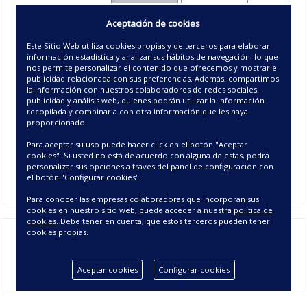
Disponible
Aceptación de cookies
05 - NARANJA
Este Sitio Web utiliza cookies propias y de terceros para elaborar
Disponible
08 - VERDE
información estadística y analizar sus hábitos de navegación, lo que
PISTACHO
nos permite personalizar el contenido que ofrecemos y mostrarle
publicidad relacionada con sus preferencias. Además, compartimos
Disponible
Disponible
Disponible
la información con nuestros colaboradores de redes sociales,
10 - CELESTE
publicidad y análisis web, quienes podrán utilizar la información
recopilada y combinarla con otra información que les haya
proporcionado.
Disponible
Disponible
23 - MALVA
Para aceptar su uso puede hacer click en el botón "Aceptar
cookies". Si usted no está de acuerdo con alguna de estas, podrá
Disponible
Disponible
personalizar sus opciones a través del panel de configuración con
27 - PERLA
el botón "Configurar cookies".
Para conocer las empresas colaboradoras que incorporan sus
cookies en nuestro sitio web, puede acceder a nuestra
política de
cookies
. Debe tener en cuenta, que estos terceros pueden tener
cookies propias.
Aceptar cookies
Configurar cookies