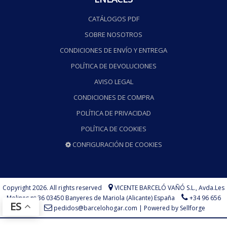
CATÁLOGOS PDF
SOBRE NOSOTROS
CONDICIONES DE ENVÍO Y ENTREGA
POLÍTICA DE DEVOLUCIONES
AVISO LEGAL
CONDICIONES DE COMPRA
POLÍTICA DE PRIVACIDAD
POLÍTICA DE COOKIES
CONFIGURACIÓN DE COOKIES
Copyright 2026. All rights reserved
VICENTE BARCELÓ VAÑÓ S.L.,
Avda.Les
Molines nº 36 03450 Banyeres de Mariola (Alicante) España
+34 96 656
ES
73 75
pedidos@barcelohogar.com
|
Powered by Sellforge