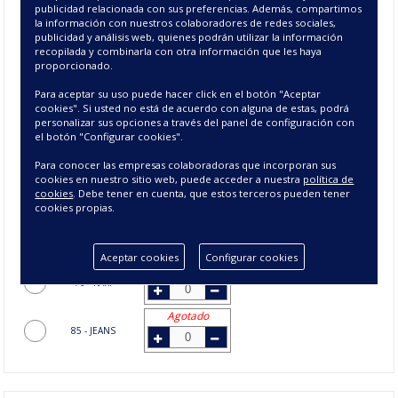
publicidad relacionada con sus preferencias. Además, compartimos
la información con nuestros colaboradores de redes sociales,
Agotado
publicidad y análisis web, quienes podrán utilizar la información
15 - BEIGE
recopilada y combinarla con otra información que les haya
proporcionado.
Agotado
17 - OCRE
Para aceptar su uso puede hacer click en el botón "Aceptar
cookies". Si usted no está de acuerdo con alguna de estas, podrá
personalizar sus opciones a través del panel de configuración con
Agotado
el botón "Configurar cookies".
26 - GRIS
Para conocer las empresas colaboradoras que incorporan sus
Agotado
cookies en nuestro sitio web, puede acceder a nuestra
política de
50 - ANIS
cookies
. Debe tener en cuenta, que estos terceros pueden tener
cookies propias.
Agotado
69 - TAUPE
Aceptar cookies
Configurar cookies
Agotado
76 - KAKI
Agotado
85 - JEANS