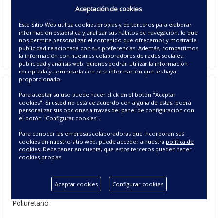
colchón, incluidos los laterales. Con el
Protector Eos
Aceptación de cookies
proteges de cualquier líquido y otros el colchón para alargar
la vida de este. El tejido lateral es elástico en las 4
Este Sitio Web utiliza cookies propias y de terceros para elaborar
información estadística y analizar sus hábitos de navegación, lo que
esquinas para que sea universal en todo tipo de altos de
nos permite personalizar el contenido que ofrecemos y mostrarle
colchones.
publicidad relacionada con sus preferencias. Además, compartimos
la información con nuestros colaboradores de redes sociales,
publicidad y análisis web, quienes podrán utilizar la información
recopilada y combinarla con otra información que les haya
proporcionado.
Para aceptar su uso puede hacer click en el botón "Aceptar
Protector de Colchón para Camas -
cookies". Si usted no está de acuerdo con alguna de estas, podrá
personalizar sus opciones a través del panel de configuración con
Funda de Colchón Impermeable
el botón "Configurar cookies".
Para conocer las empresas colaboradoras que incorporan sus
cookies en nuestro sitio web, puede acceder a nuestra
política de
CARACTERÍSTICAS DEL PROTECTOR DE
cookies
. Debe tener en cuenta, que estos terceros pueden tener
COLCHÓN EOS
cookies propias.
Composición:
- Anverso; Rizo 100% Algodón
Aceptar cookies
Configurar cookies
- Reverso; Impermeable con membrana transpirable 100%
Poliuretano