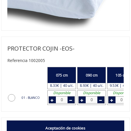
PROTECTOR COJIN -EOS-
Referencia 1002005
075 cm
090 cm
105 cm
8.33€ | 40 u/c.
8.93€ | 40 u/c.
9.53€ | 40 u/
Disponible
Disponible
Disponible
01 - BLANCO
Protector de Cojín Eos
, es impermeable y cubre todo el cojín
Aceptación de cookies