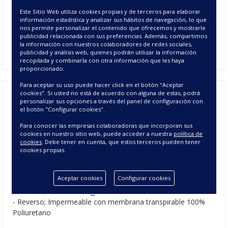
por completo. Con el
Protector Eos
proteges de cualquier
Este Sitio Web utiliza cookies propias y de terceros para elaborar
líquido y otros las almohadas de cama para alargar la vida de
información estadística y analizar sus hábitos de navegación, lo que
esta. Tiene Tacto suave y es transpirable e impermeable.
nos permite personalizar el contenido que ofrecemos y mostrarle
Protege contra los ácaros del polvo y las bacterias. Se puede
publicidad relacionada con sus preferencias. Además, compartimos
la información con nuestros colaboradores de redes sociales,
lavar en lavadora.
publicidad y análisis web, quienes podrán utilizar la información
recopilada y combinarla con otra información que les haya
proporcionado.
Para aceptar su uso puede hacer click en el botón "Aceptar
cookies". Si usted no está de acuerdo con alguna de estas, podrá
personalizar sus opciones a través del panel de configuración con
Protector de Cojín para Camas -
el botón "Configurar cookies".
Funda de Cojín Impermeable
Para conocer las empresas colaboradoras que incorporan sus
cookies en nuestro sitio web, puede acceder a nuestra
política de
cookies
. Debe tener en cuenta, que estos terceros pueden tener
cookies propias.
CARACTERÍSTICAS DEL PROTECTOR DE
COJÍN EOS
Aceptar cookies
Configurar cookies
Composición:
- Anverso; Rizo 100% Algodón
- Reverso; Impermeable con membrana transpirable 100%
Poliuretano