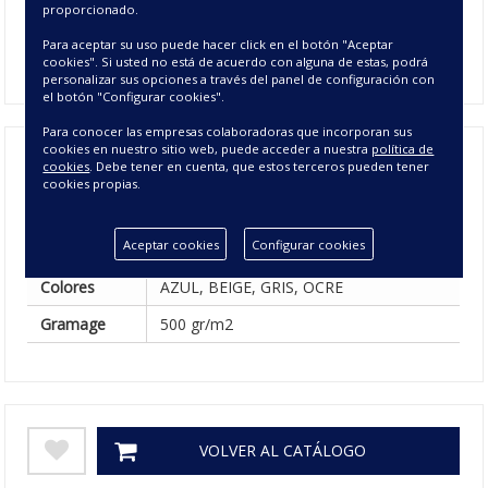
proporcionado.
Disponible
Disponible
Para aceptar su uso puede hacer click en el botón "Aceptar
26 - GRIS
cookies". Si usted no está de acuerdo con alguna de estas, podrá
personalizar sus opciones a través del panel de configuración con
el botón "Configurar cookies".
Para conocer las empresas colaboradoras que incorporan sus
cookies en nuestro sitio web, puede acceder a nuestra
política de
cookies
. Debe tener en cuenta, que estos terceros pueden tener
cookies propias.
Composición
100% POLIÉSTER
.50X70 cm, 140X180 CMS, 30X50 cm,
Tamaño
Aceptar cookies
Configurar cookies
50X50 cm
Colores
AZUL, BEIGE, GRIS, OCRE
Gramage
500 gr/m2
VOLVER AL CATÁLOGO