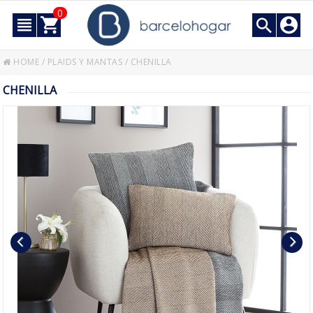
0
HOME
/
PLAIDS Y MANTAS
/
CHENILLA
CHENILLA