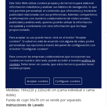
fabricada en 100% poliéster con un tacto de pelo suave y un
Este Sitio Web utiliza cookies propias y de terceros para elaborar
dibujo de cuadros con relieve. Se fabrica en dos medidas de
información estadística y analizar sus hábitos de navegación, lo que
nos permite personalizar el contenido que ofrecemos y mostrarle
cama y dos colores. Una gran
manta de pelo para cama
al
publicidad relacionada con sus preferencias. Además, compartimos
mejor precio online. Posibilidad de funda de cojin Siberia
la información con nuestros colaboradores de redes sociales,
50x70 cm a juego se vende por separado.
publicidad y análisis web, quienes podrán utilizar la información
recopilada y combinarla con otra información que les haya
proporcionado.
Para aceptar su uso puede hacer click en el botón "Aceptar
cookies". Si usted no está de acuerdo con alguna de estas, podrá
personalizar sus opciones a través del panel de configuración con
el botón "Configurar cookies".
Manta Siberia - Mantas de Pelo
Para conocer las empresas colaboradoras que incorporan sus
para Cama
cookies en nuestro sitio web, puede acceder a nuestra
política de
cookies
. Debe tener en cuenta, que estos terceros pueden tener
cookies propias.
CARACTERÍSTICAS DE LA MANTA SIBERIA
Composición colcha: 100% Poliéster
Aceptar cookies
Configurar cookies
Color: Crudo y piedra.
Medidas: 160x220 y 220x240 cm (cama individual o cama
doble)
Funda de cojin 50x70 cm se vende por separado.
Instrucciones de Lavado