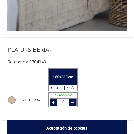
PLAID -SIBERIA-
Referencia 0704043
160x220 cm
61.50€ | 8 u/c.
Disponible
77 - PIEDRA
Aceptación de cookies
La
manta de cama Siberia
para las noches de invierno,