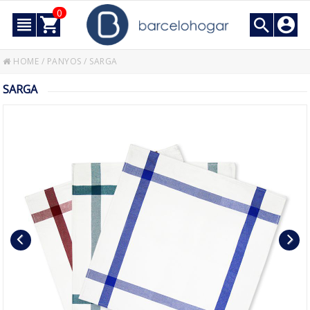
0
HOME
/
PANYOS
/
SARGA
SARGA