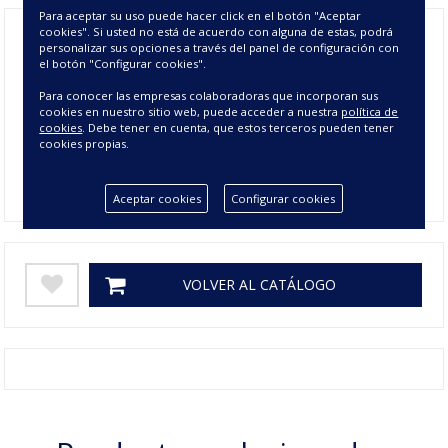
Para aceptar su uso puede hacer click en el botón "Aceptar
cookies". Si usted no está de acuerdo con alguna de estas, podrá
personalizar sus opciones a través del panel de configuración con
el botón "Configurar cookies".
Composición
100% ALGODÓN
Para conocer las empresas colaboradoras que incorporan sus
Tamaño
50X50 cm
cookies en nuestro sitio web, puede acceder a nuestra
política de
cookies
. Debe tener en cuenta, que estos terceros pueden tener
Colores
AZUL, ROJO
cookies propias.
Gramage
250
Aceptar cookies
Configurar cookies
VOLVER AL CATÁLOGO