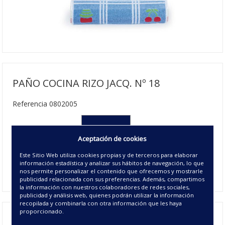
PAÑO COCINA RIZO JACQ. Nº 18
Referencia 0802005
050X50 cm
Aceptación de cookies
2.75€ | 144 u/c.
Este Sitio Web utiliza cookies propias y de terceros para elaborar
Disponible
información estadística y analizar sus hábitos de navegación, lo que
00 - UNICO
nos permite personalizar el contenido que ofrecemos y mostrarle
publicidad relacionada con sus preferencias. Además, compartimos
la información con nuestros colaboradores de redes sociales,
publicidad y análisis web, quienes podrán utilizar la información
recopilada y combinarla con otra información que les haya
proporcionado.