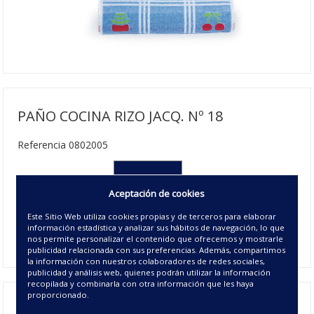
PAÑO COCINA RIZO JACQ. Nº 18
Referencia 0802005
050X50 cm
Aceptación de cookies
2.75€ | 144 u/c.
Este Sitio Web utiliza cookies propias y de terceros para elaborar
Disponible
información estadística y analizar sus hábitos de navegación, lo que
00 - UNICO
nos permite personalizar el contenido que ofrecemos y mostrarle
publicidad relacionada con sus preferencias. Además, compartimos
la información con nuestros colaboradores de redes sociales,
publicidad y análisis web, quienes podrán utilizar la información
recopilada y combinarla con otra información que les haya
proporcionado.