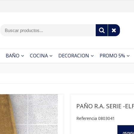
BAÑO
COCINA
DECORACION
PROMO 5%
PAÑO R.A. SERIE -E
Referencia 0803041
050X5