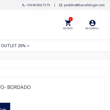
+34 96 656 73 75
|
pedidos@barcelohogar.com
0
MI CESTA
MI CUENTA
OUTLET 20%
LFO- BORDADO
0 cm