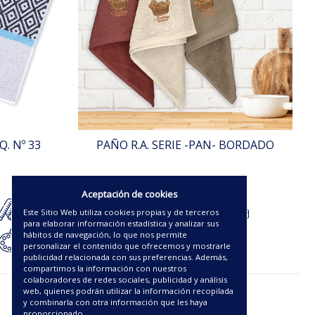
. Nº 33
PAÑO R.A. SERIE -PAN- BORDADO
4.50€
Aceptación de cookies
Este Sitio Web utiliza cookies propias y de terceros
para elaborar información estadística y analizar sus
hábitos de navegación, lo que nos permite
personalizar el contenido que ofrecemos y mostrarle
publicidad relacionada con sus preferencias. Además,
compartimos la información con nuestros
colaboradores de redes sociales, publicidad y análisis
web, quienes podrán utilizar la información recopilada
y combinarla con otra información que les haya
proporcionado.