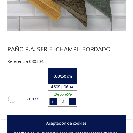
PAÑO R.A. SERIE -CHAMPI- BORDADO
Referencia 0803045
050X50 cm
4.50€ | 96 u/c.
Disponible
00 - UNICO
Aceptación de cookies
Paño de Cocina Bordado Champi
, se suministra 1 unidad en
Este Sitio Web utiliza cookies propias y de terceros para elaborar