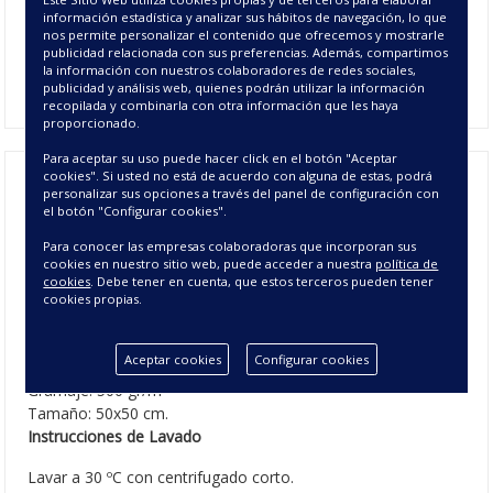
color aleatorio.
Paño de cocina fabricado en algodón 100%
información estadística y analizar sus hábitos de navegación, lo que
de 500 gr/m² y acabado en rizo americano
. Bordado con una
nos permite personalizar el contenido que ofrecemos y mostrarle
seta para coordinar las cocinas más divertidas. Fabricado en
publicidad relacionada con sus preferencias. Además, compartimos
la información con nuestros colaboradores de redes sociales,
tres colores diferentes
publicidad y análisis web, quienes podrán utilizar la información
recopilada y combinarla con otra información que les haya
proporcionado.
Para aceptar su uso puede hacer click en el botón "Aceptar
cookies". Si usted no está de acuerdo con alguna de estas, podrá
personalizar sus opciones a través del panel de configuración con
Paño de Cocina Champi - Paño de
el botón "Configurar cookies".
Cocina Rizo Bordado
Para conocer las empresas colaboradoras que incorporan sus
cookies en nuestro sitio web, puede acceder a nuestra
política de
cookies
. Debe tener en cuenta, que estos terceros pueden tener
cookies propias.
CARACTERÍSTICAS DEL PAÑO BORDADO
DE COCINA CHAMPI
Aceptar cookies
Configurar cookies
Composición: 100% algodón.
Gramaje: 500 gr/m²
Tamaño: 50x50 cm.
Instrucciones de Lavado
Lavar a 30 ºC con centrifugado corto.