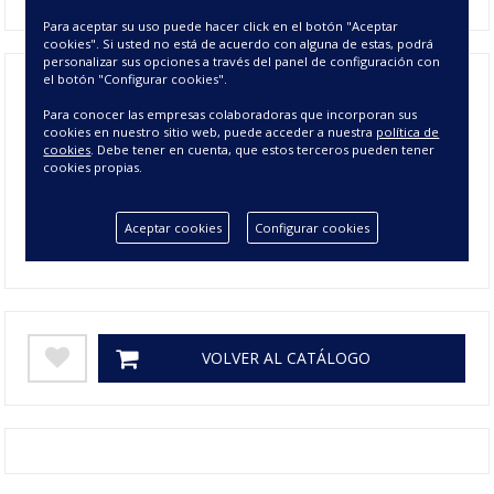
Para aceptar su uso puede hacer click en el botón "Aceptar
cookies". Si usted no está de acuerdo con alguna de estas, podrá
personalizar sus opciones a través del panel de configuración con
el botón "Configurar cookies".
Para conocer las empresas colaboradoras que incorporan sus
Composición
50% ALGODÓN 50% POLIÉSTER
cookies en nuestro sitio web, puede acceder a nuestra
política de
cookies
. Debe tener en cuenta, que estos terceros pueden tener
Tamaño
105 cm, 90 cm
cookies propias.
Colores
NARANJA, PISTACHO
Aceptar cookies
Configurar cookies
Gramage
120 gr/m2
VOLVER AL CATÁLOGO