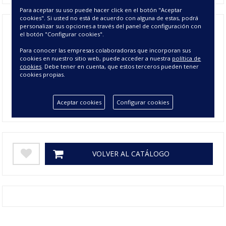
Para aceptar su uso puede hacer click en el botón "Aceptar
cookies". Si usted no está de acuerdo con alguna de estas, podrá
personalizar sus opciones a través del panel de configuración con
el botón "Configurar cookies".
Composición
80% ALGODÓN 20% POLIESTER
Para conocer las empresas colaboradoras que incorporan sus
cookies en nuestro sitio web, puede acceder a nuestra
política de
Tamaño
140 cms
cookies
. Debe tener en cuenta, que estos terceros pueden tener
cookies propias.
Colores
NEGRO, VERDE PISTACHO
Gramage
250
Aceptar cookies
Configurar cookies
VOLVER AL CATÁLOGO