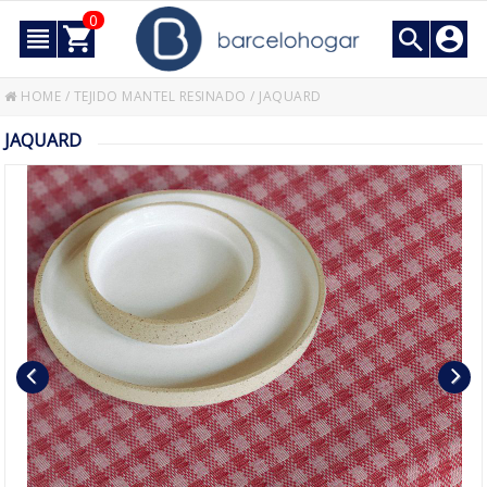
0
HOME
/
TEJIDO MANTEL RESINADO
/
JAQUARD
JAQUARD