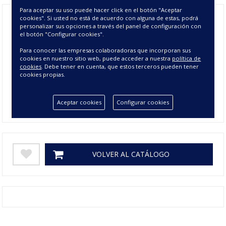
Para aceptar su uso puede hacer click en el botón "Aceptar
cookies". Si usted no está de acuerdo con alguna de estas, podrá
personalizar sus opciones a través del panel de configuración con
Composición
50% ALGODÓN 50% POLIÉSTER
el botón "Configurar cookies".
Tamaño
50X50 cm
Para conocer las empresas colaboradoras que incorporan sus
cookies en nuestro sitio web, puede acceder a nuestra
política de
cookies
. Debe tener en cuenta, que estos terceros pueden tener
Colores
GRANATE, GRIS
cookies propias.
Gramage
280
Aceptar cookies
Configurar cookies
SERVILLETA "MARIOLA"
VOLVER AL CATÁLOGO