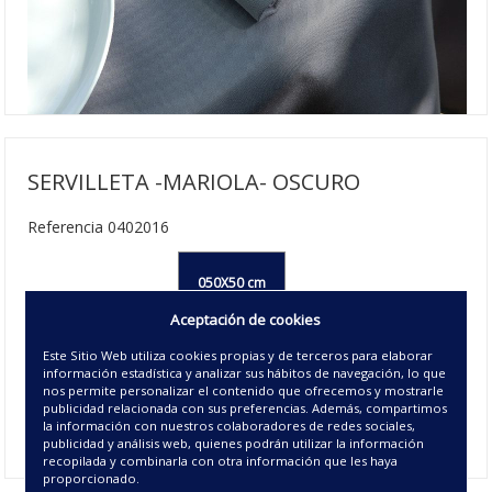
SERVILLETA -MARIOLA- OSCURO
Referencia 0402016
050X50 cm
Aceptación de cookies
3.63€ | 300 u/c.
Agotado
Este Sitio Web utiliza cookies propias y de terceros para elaborar
20 - GRANATE
información estadística y analizar sus hábitos de navegación, lo que
nos permite personalizar el contenido que ofrecemos y mostrarle
Disponible
publicidad relacionada con sus preferencias. Además, compartimos
la información con nuestros colaboradores de redes sociales,
26 - GRIS
publicidad y análisis web, quienes podrán utilizar la información
recopilada y combinarla con otra información que les haya
proporcionado.