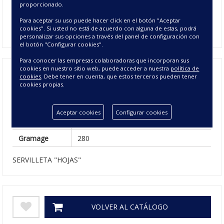
proporcionado.
Disponible
Para aceptar su uso puede hacer click en el botón "Aceptar
34 - SALMON
cookies". Si usted no está de acuerdo con alguna de estas, podrá
personalizar sus opciones a través del panel de configuración con
el botón "Configurar cookies".
Para conocer las empresas colaboradoras que incorporan sus
cookies en nuestro sitio web, puede acceder a nuestra
política de
cookies
. Debe tener en cuenta, que estos terceros pueden tener
cookies propias.
Composición
50% ALGODÓN 50% POLIÉSTER
Tamaño
50X50 cm
Aceptar cookies
Configurar cookies
Colores
AMARILLO, AZUL, SALMON, VERDE
Gramage
280
SERVILLETA "HOJAS"
VOLVER AL CATÁLOGO