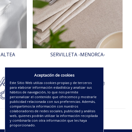
 ALTEA
SERVILLETA -MENORCA-
6.25€
Aceptación de cookies
Este Sitio Web utiliza cookies propias y de terceros
para elaborar información estadística y analizar sus
hábitos de navegación, lo que nos permite
personalizar el contenido que ofrecemos y mostrarle
publicidad relacionada con sus preferencias. Además,
compartimos la información con nuestros
colaboradores de redes sociales, publicidad y análisis
web, quienes podrán utilizar la información recopilada
y combinarla con otra información que les haya
proporcionado.