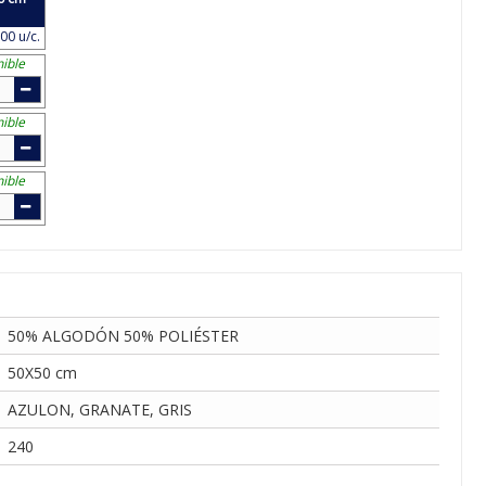
00 u/c.
ible
ible
ible
50% ALGODÓN 50% POLIÉSTER
50X50 cm
AZULON, GRANATE, GRIS
240