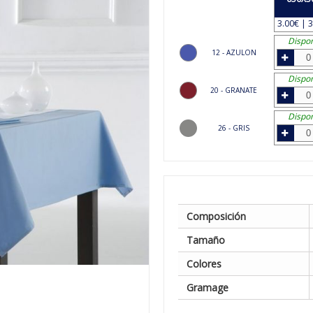
3.00€ | 3
Dispon
12 - AZULON
Dispon
20 - GRANATE
Dispon
26 - GRIS
Composición
Tamaño
Colores
Gramage