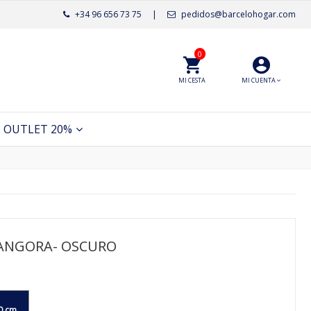
+34 96 656 73 75
|
pedidos@barcelohogar.com
0
MI CESTA
MI CUENTA
OUTLET 20%
-ANGORA- OSCURO
0 cm