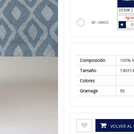
23.63€ | 
Agot
00 - UNICO
Composición
100% 
Tamaño
140X14
Colores
Gramage
90
VOLVER AL