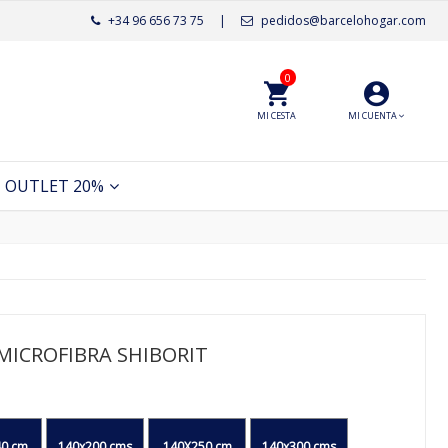
+34 96 656 73 75
|
pedidos@barcelohogar.com
0
MI CESTA
MI CUENTA
OUTLET 20%
MICROFIBRA SHIBORIT
0 cm
140x200 cms
140X250 cm
140x300 cms