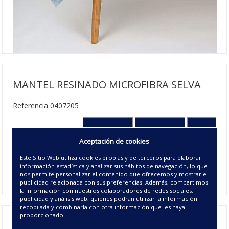
MANTEL RESINADO MICROFIBRA SELVA
Referencia 0407205
140X140 cm
140X250 cm
140x300 cm
Aceptación de cookies
23.63€ | 36 u/c.
31.50€ | 30 u/c.
47.25€ | 20 u
Este Sitio Web utiliza cookies propias y de terceros para elaborar
Agotado
Agotado
Agotado
información estadística y analizar sus hábitos de navegación, lo que
00 - UNICO
nos permite personalizar el contenido que ofrecemos y mostrarle
publicidad relacionada con sus preferencias. Además, compartimos
la información con nuestros colaboradores de redes sociales,
publicidad y análisis web, quienes podrán utilizar la información
recopilada y combinarla con otra información que les haya
proporcionado.