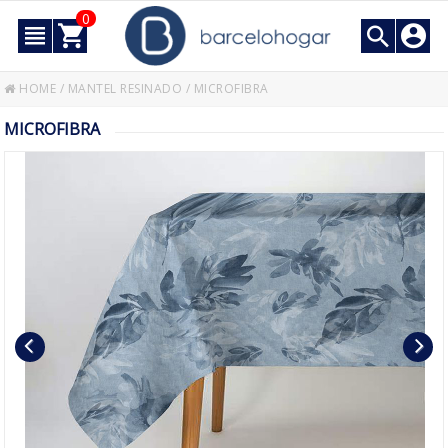
0
HOME
/
MANTEL RESINADO
/
MICROFIBRA
MICROFIBRA