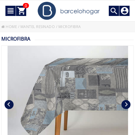
0
HOME
/
MANTEL RESINADO
/
MICROFIBRA
MICROFIBRA