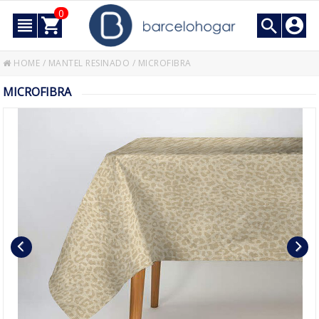
0
HOME
/
MANTEL RESINADO
/
MICROFIBRA
MICROFIBRA