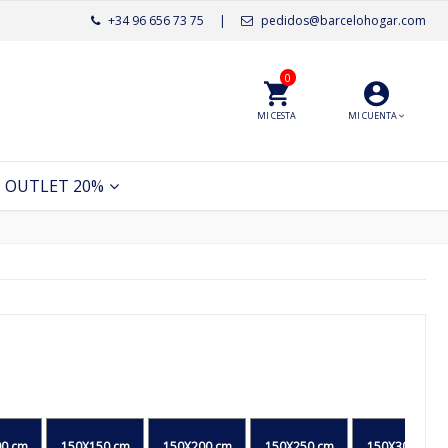
+34 96 656 73 75
|
pedidos@barcelohogar.com
0
MI CESTA
MI CUENTA
OUTLET 20%
0 cm
150X150 cm
150X200 cm
150X250 cm
150X300 cm