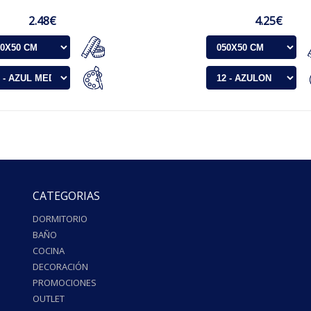
2.48€
4.25€
CATEGORIAS
DORMITORIO
BAÑO
COCINA
DECORACIÓN
PROMOCIONES
OUTLET