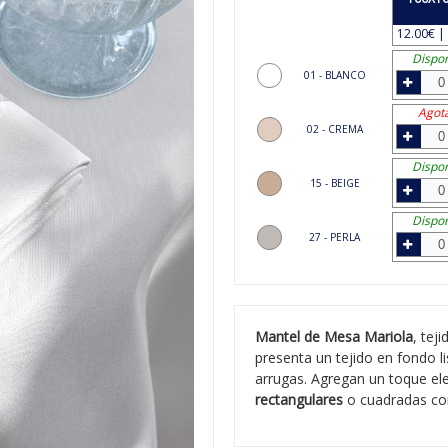
12.00€ | 
Dispon
01 - BLANCO
Agot
02 - CREMA
Dispon
15 - BEIGE
Dispon
27 - PERLA
Mantel de Mesa Mariola
, tej
presenta un tejido en fondo l
arrugas. Agregan un toque el
rectangulares
o cuadradas con 