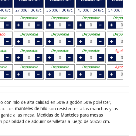
40 u/c.
27.00€ | 36 u/c.
36.00€ | 30 u/c.
45.00€ | 24 u/c.
54.00€ | 20 u/c.
ible
Disponible
Disponible
Disponible
Disponible
ado
Disponible
Disponible
Disponible
Disponible
ible
Disponible
Disponible
Disponible
Agotado
ible
Disponible
Disponible
Disponible
Agotado
ido con hilo de alta calidad en 50% algodón 50% poliéster,
iso. Los
manteles de hilo
son resistentes a las manchas y las
egante a las mesa.
Medidas de Manteles para mesas
posibilidad de adquirir servilletas a juego de 50x50 cm.