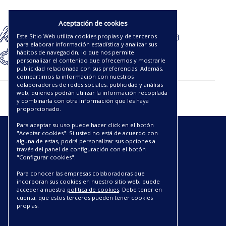
3.63€
Aceptación de cookies
Este Sitio Web utiliza cookies propias y de terceros
para elaborar información estadística y analizar sus
hábitos de navegación, lo que nos permite
personalizar el contenido que ofrecemos y mostrarle
publicidad relacionada con sus preferencias. Además,
compartimos la información con nuestros
colaboradores de redes sociales, publicidad y análisis
web, quienes podrán utilizar la información recopilada
y combinarla con otra información que les haya
proporcionado.
Para aceptar su uso puede hacer click en el botón
"Aceptar cookies". Si usted no está de acuerdo con
ENLACES
alguna de estas, podrá personalizar sus opciones a
través del panel de configuración con el botón
"Configurar cookies".
CATÁLOGOS PDF
SOBRE NOSOTROS
Para conocer las empresas colaboradoras que
incorporan sus cookies en nuestro sitio web, puede
CONDICIONES DE ENVÍO Y ENTREGA
acceder a nuestra
política de cookies
. Debe tener en
POLÍTICA DE DEVOLUCIONES
cuenta, que estos terceros pueden tener cookies
AVISO LEGAL
propias.
CONDICIONES DE COMPRA