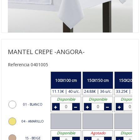
MANTEL CREPE -ANGORA-
Referencia 0401005
100X100 cm
150X150 cm
150X200 c
11.13€ | 40 u/c.
24.88€ | 36 u/c.
33.25€ | 30 u
Disponible
Disponible
Disponible
01 - BLANCO
04 - AMARILLO
Disponible
Agotado
Disponible
15 - BEIGE