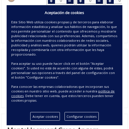
Agotado
Aceptación de cookies
16 - VERDE
Este Sitio Web utiliza cookies propias y de terceros para elaborar
Agotado
Agotado
Disponible
información estadística y analizar sus hábitos de navegación, lo que
27 - PERLA
nos permite personalizar el contenido que ofrecemos y mostrarle
publicidad relacionada con sus preferencias. Además, compartimos
la información con nuestros colaboradores de redes sociales,
publicidad y análisis web, quienes podrán utilizar la información
recopilada y combinarla con otra información que les haya
proporcionado.
Mantel de mesa
de hilo con material de alta calidad,
presenta un dibujo de grano sobre fondo liso creando una
Para aceptar su uso puede hacer click en el botón "Aceptar
cookies". Si usted no está de acuerdo con alguna de estas, podrá
textura de grano de arroz, tela de 50% algodón
personalizar sus opciones a través del panel de configuración con
50%poliéster. Los
manteles de hilo
son resistentes a las
el botón "Configurar cookies".
manchas y las arrugas agregan un toque elegante a las
Para conocer las empresas colaboradoras que incorporan sus
mesa. Medidas para mesas rectangulares o Cuadradas con
cookies en nuestro sitio web, puede acceder a nuestra
política de
posibilidad de adquirir servilletas a juego de 50x50 cm.
cookies
. Debe tener en cuenta, que estos terceros pueden tener
cookies propias.
Aceptar cookies
Configurar cookies