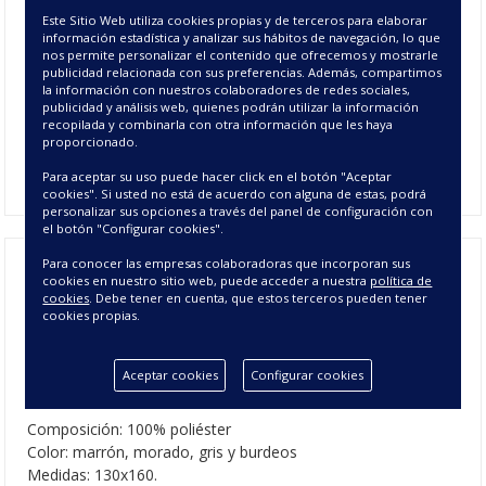
Este Sitio Web utiliza cookies propias y de terceros para elaborar
La
manta plaid Ártic
o, es una manta que puedes usar como
información estadística y analizar sus hábitos de navegación, lo que
elemento decorativo en el dormitorio si la pones a a los pies
nos permite personalizar el contenido que ofrecemos y mostrarle
de la cama o en el sofá para taparte en las frías tardes de
publicidad relacionada con sus preferencias. Además, compartimos
la información con nuestros colaboradores de redes sociales,
invierno. Es una cálida
manta plaid suave
y confortable de
publicidad y análisis web, quienes podrán utilizar la información
pelo que imita la textura de las pieles de los animales del
recopilada y combinarla con otra información que les haya
ártico, está disponible en la medida 130x160, y en los cuatro
proporcionado.
colores, marrón, morado, gris o burdeos.
Para aceptar su uso puede hacer click en el botón "Aceptar
cookies". Si usted no está de acuerdo con alguna de estas, podrá
personalizar sus opciones a través del panel de configuración con
el botón "Configurar cookies".
Para conocer las empresas colaboradoras que incorporan sus
cookies en nuestro sitio web, puede acceder a nuestra
política de
Plaid Ártico - Plaids y Mantas
cookies
. Debe tener en cuenta, que estos terceros pueden tener
cookies propias.
decorativas
Aceptar cookies
Configurar cookies
CARACTERÍSTICAS DEL PLAID ÁRTICO
Composición: 100% poliéster
Color: marrón, morado, gris y burdeos
Medidas: 130x160.