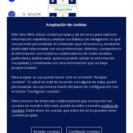
Disponible
12 - AZULON
Aceptación de cookies
Disponible
22 - NEGRO
Este Sitio Web utiliza cookies propias y de terceros para elaborar
información estadística y analizar sus hábitos de navegación, lo que
Disponible
nos permite personalizar el contenido que ofrecemos y mostrarle
26 - GRIS
publicidad relacionada con sus preferencias. Además, compartimos
la información con nuestros colaboradores de redes sociales,
Disponible
publicidad y análisis web, quienes podrán utilizar la información
27 - PERLA
recopilada y combinarla con otra información que les haya
proporcionado.
Disponible
Para aceptar su uso puede hacer click en el botón "Aceptar
45 - CORAL
cookies". Si usted no está de acuerdo con alguna de estas, podrá
personalizar sus opciones a través del panel de configuración con
Disponible
el botón "Configurar cookies".
86 - ESMERALDA
Para conocer las empresas colaboradoras que incorporan sus
cookies en nuestro sitio web, puede acceder a nuestra
política de
cookies
. Debe tener en cuenta, que estos terceros pueden tener
cookies propias.
Las
Manoplas de baño
Diamante
están fabricadas con rizo
para secarte con mimo gracias al tejido de algodón de 500
Aceptar cookies
Configurar cookies