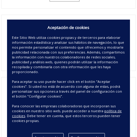
Juego de sábanas de algodón Acapulco
, presenta
Aceptación de cookies
un fresco dibujo de hojas de palmeras. Disponible en colores
azules o verdes, y cinco medidas de cama. ¿Te apetece crear
Este Sitio Web utiliza cookies propias y de terceros para elaborar
información estadística y analizar sus hábitos de navegación, lo que
un ambiente veraniego en el dormitorio? Con el juego
nos permite personalizar el contenido que ofrecemos y mostrarle
de
sábanas de algodón 100%
y una de nuestras colchas
publicidad relacionada con sus preferencias. Además, compartimos
jacquard podrás conseguirlo.
la información con nuestros colaboradores de redes sociales,
publicidad y análisis web, quienes podrán utilizar la información
recopilada y combinarla con otra información que les haya
proporcionado.
Para aceptar su uso puede hacer click en el botón "Aceptar
cookies". Si usted no está de acuerdo con alguna de estas, podrá
personalizar sus opciones a través del panel de configuración con
Juego de Sábanas Acapulco - Sábanas
el botón "Configurar cookies".
Estampadas 100% algodón
Para conocer las empresas colaboradoras que incorporan sus
cookies en nuestro sitio web, puede acceder a nuestra
política de
cookies
. Debe tener en cuenta, que estos terceros pueden tener
Los
juegos de sábanas algodón 100 por 100
las hace
cookies propias.
especialmente recomendables para el verano y primavera
puesto que transpiran mejor y su tacto es más agradable.