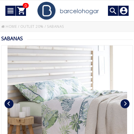
0
HOME
/
OUTLET 20%
/
SABANAS
SABANAS