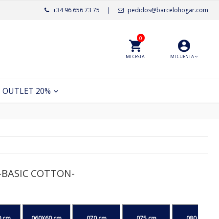
+34 96 656 73 75
|
pedidos@barcelohogar.com
0
MI CESTA
MI CUENTA
OUTLET 20%
BASIC COTTON-
0 cm
060X60 cm
070 cm
075 cm
080 cm