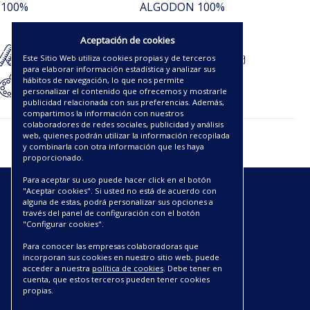
 100%
ALGODON 100%
73.10€
Aceptación de cookies
Este Sitio Web utiliza cookies propias y de terceros
para elaborar información estadística y analizar sus
hábitos de navegación, lo que nos permite
personalizar el contenido que ofrecemos y mostrarle
publicidad relacionada con sus preferencias. Además,
compartimos la información con nuestros
colaboradores de redes sociales, publicidad y análisis
web, quienes podrán utilizar la información recopilada
y combinarla con otra información que les haya
proporcionado.
Para aceptar su uso puede hacer click en el botón
"Aceptar cookies". Si usted no está de acuerdo con
ENLACES
alguna de estas, podrá personalizar sus opciones a
través del panel de configuración con el botón
"Configurar cookies".
CATÁLOGOS PDF
SOBRE NOSOTROS
Para conocer las empresas colaboradoras que
incorporan sus cookies en nuestro sitio web, puede
CONDICIONES DE ENVÍO Y ENTREGA
acceder a nuestra
política de cookies
. Debe tener en
POLÍTICA DE DEVOLUCIONES
cuenta, que estos terceros pueden tener cookies
AVISO LEGAL
propias.
CONDICIONES DE COMPRA