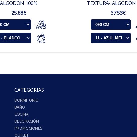
ALGODON 100%
TEXTURA- ALGODON
25.88€
37.53€
CATEGORIAS
DORMITORIO
BAÑO
COCINA
DECORACIÓN
PROMOCIONES
OUTLET