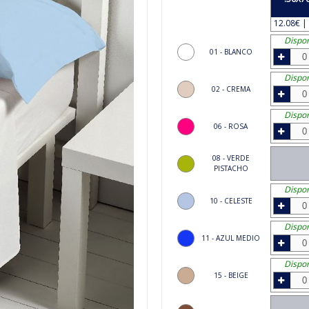
12.08€ | 
Dispon
01 - BLANCO
Dispon
02 - CREMA
Dispon
06 - ROSA
08 - VERDE
PISTACHO
Dispon
10 - CELESTE
Dispon
11 - AZUL MEDIO
Dispon
15 - BEIGE