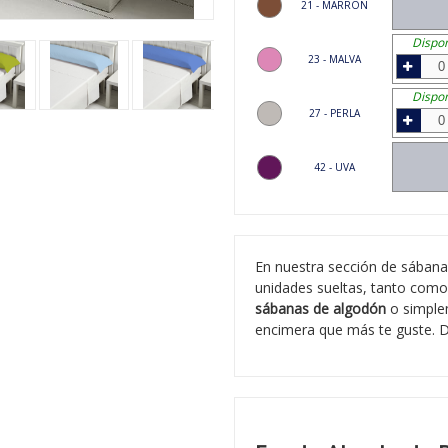
21 - MARRON
Dispon
23 - MALVA
Dispon
27 - PERLA
42 - UVA
En nuestra sección de sábana
unidades sueltas, tanto como
sábanas de algodón
o simple
encimera que más te guste. D