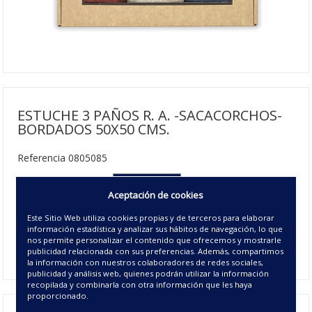
ESTUCHE 3 PAÑOS R. A. -SACACORCHOS-
BORDADOS 50X50 CMS.
Referencia 0805085
050X50 cm
Aceptación de cookies
17.50€ | 25 u/c.
Este Sitio Web utiliza cookies propias y de terceros para elaborar
información estadística y analizar sus hábitos de navegación, lo que
Disponible
nos permite personalizar el contenido que ofrecemos y mostrarle
00 - UNICO
publicidad relacionada con sus preferencias. Además, compartimos
la información con nuestros colaboradores de redes sociales,
publicidad y análisis web, quienes podrán utilizar la información
recopilada y combinarla con otra información que les haya
proporcionado.